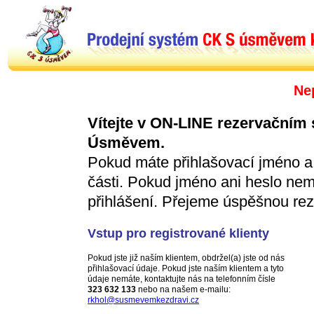
Ne
Vítejte v ON-LINE rezervačním
Úsměvem.
Pokud máte přihlašovací jméno a h
části. Pokud jméno ani heslo ne
přihlášení. Přejeme úspěšnou rez
Vstup pro registrované klienty
Pokud jste již naším klientem, obdržel(a) jste od nás
přihlašovací údaje. Pokud jste naším klientem a tyto
údaje nemáte, kontaktujte nás na telefonním čísle
323 632 133
nebo na našem e-mailu:
rkhol@susmevemkezdravi.cz