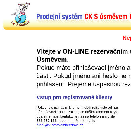
Ne
Vítejte v ON-LINE rezervačním
Úsměvem.
Pokud máte přihlašovací jméno a h
části. Pokud jméno ani heslo ne
přihlášení. Přejeme úspěšnou rez
Vstup pro registrované klienty
Pokud jste již naším klientem, obdržel(a) jste od nás
přihlašovací údaje. Pokud jste naším klientem a tyto
údaje nemáte, kontaktujte nás na telefonním čísle
323 632 133
nebo na našem e-mailu:
rkhol@susmevemkezdravi.cz